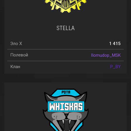
STELLA
Эло X
1 415
Полевой
IIomudop_MSK
Клан
P_BY