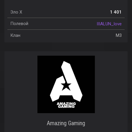
Эло X
1 401
Полевой
IIIALUN_love
Клан
M3
Amazing Gaming