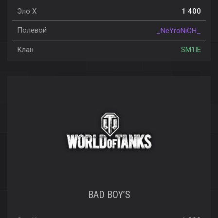
Эло X
1 400
Полевой
_NeYroNiCH_
Клан
SM1IE
BAD BOY’S