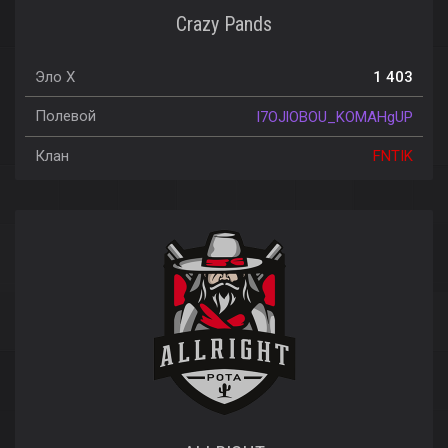
Crazy Pands
Эло X
1 403
Полевой
l7OJlOBOU_KOMAHgUP
Клан
FNTIK