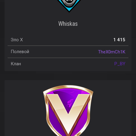
Whiskas
Эло X
1 415
Полевой
TheX0mCh1K
Клан
P_BY