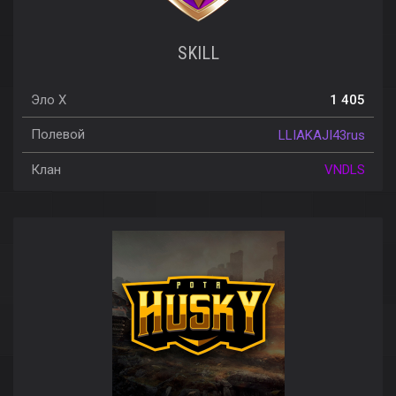
SKILL
Эло X
1 405
Полевой
LLIAKAJI43rus
Клан
VNDLS