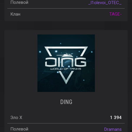
Полевой
_l1olevoi_OTEC_
Клан
TAGE-
DING
Эло X
1 394
Полевой
Dramans