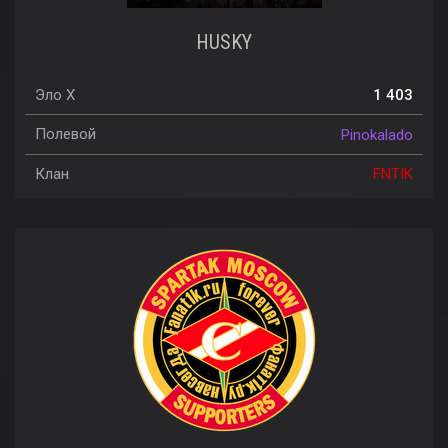
HUSKY
Эло X
1 403
Полевой
Pinokalado
Клан
FNTIK