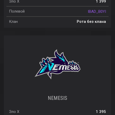
Эло X
1 399
Полевой
IBAD_B0YI
Клан
Рота без клана
NEMESIS
Эло X
1 395