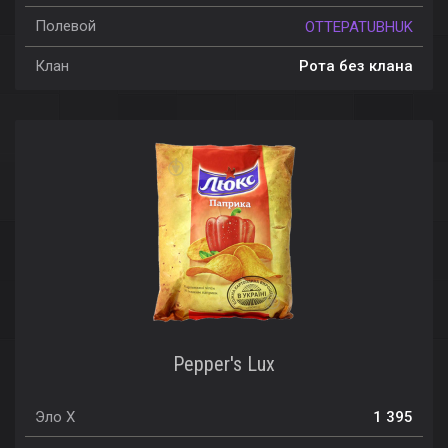
Полевой
OTTEPATUBHUK
Клан
Рота без клана
Pepper's Lux
Эло X
1 395