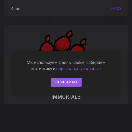
Клан
HEAX
Мы используем файлы cookie, собираем
статистику и
персональные данные
.
ПРИНИМАЮ
IMMORTALS
Эло X
1 383
Полевой
cTaTucT__kycToDpoT_