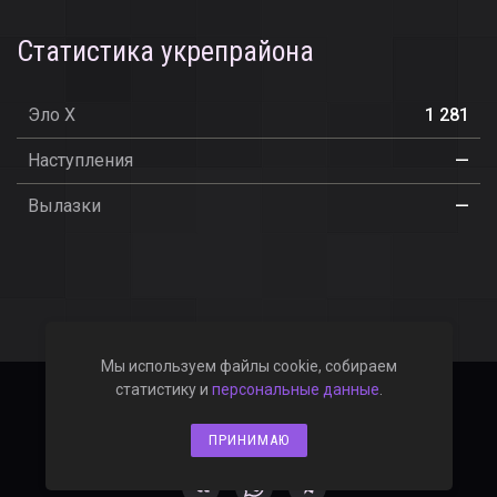
Статистика укрепрайона
Эло X
1 281
Наступления
—
Вылазки
—
Мы используем файлы cookie, собираем
статистику и
персональные данные
.
2019–2026 © WOT-ANGAR.RU
Политика конфиденциальности
ПРИНИМАЮ