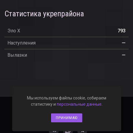
Статистика укрепрайона
Эло X
793
Наступления
—
Вылазки
—
Мы используем файлы cookie, собираем
статистику и
персональные данные
.
2019–2026 © WOT-ANGAR.RU
Политика конфиденциальности
ПРИНИМАЮ